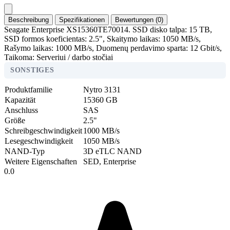
Beschreibung
Spezifikationen
Bewertungen (0)
Seagate Enterprise XS15360TE70014. SSD disko talpa: 15 TB,
SSD formos koeficientas: 2.5", Skaitymo laikas: 1050 MB/s,
Rašymo laikas: 1000 MB/s, Duomenų perdavimo sparta: 12 Gbit/s,
Taikoma: Serveriui / darbo stočiai
SONSTIGES
Produktfamilie
Nytro 3131
Kapazität
15360 GB
Anschluss
SAS
Größe
2.5"
Schreibgeschwindigkeit
1000 MB/s
Lesegeschwindigkeit
1050 MB/s
NAND-Typ
3D eTLC NAND
Weitere Eigenschaften
SED, Enterprise
0.0