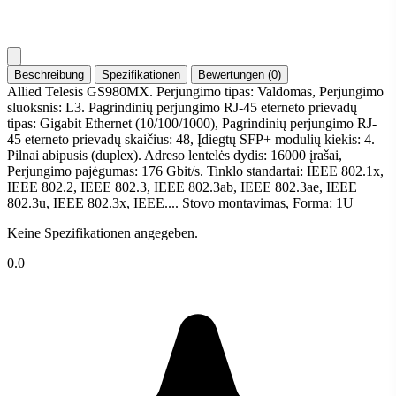
Beschreibung
Spezifikationen
Bewertungen (0)
Allied Telesis GS980MX. Perjungimo tipas: Valdomas, Perjungimo
sluoksnis: L3. Pagrindinių perjungimo RJ-45 eterneto prievadų
tipas: Gigabit Ethernet (10/100/1000), Pagrindinių perjungimo RJ-
45 eterneto prievadų skaičius: 48, Įdiegtų SFP+ modulių kiekis: 4.
Pilnai abipusis (duplex). Adreso lentelės dydis: 16000 įrašai,
Perjungimo pajėgumas: 176 Gbit/s. Tinklo standartai: IEEE 802.1x,
IEEE 802.2, IEEE 802.3, IEEE 802.3ab, IEEE 802.3ae, IEEE
802.3u, IEEE 802.3x, IEEE.... Stovo montavimas, Forma: 1U
Keine Spezifikationen angegeben.
0.0