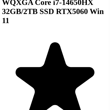
WQXGA Core i7-14650HX
32GB/2TB SSD RTX5060 Win
11