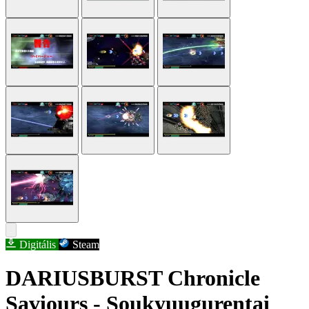
Digitális
Steam
DARIUSBURST Chronicle
Saviours - Soukyuugurentai