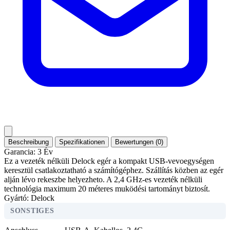
Beschreibung
Spezifikationen
Bewertungen (0)
Garancia: 3 Év
Ez a vezeték nélküli Delock egér a kompakt USB-vevoegységen
keresztül csatlakoztatható a számítógéphez. Szállítás közben az egér
alján lévo rekeszbe helyezheto. A 2,4 GHz-es vezeték nélküli
technológia maximum 20 méteres muködési tartományt biztosít.
Gyártó: Delock
SONSTIGES