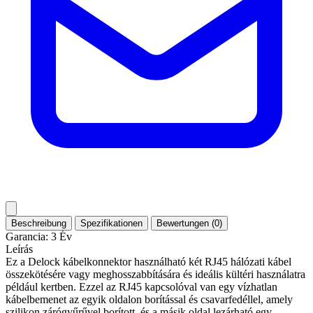
Beschreibung
Spezifikationen
Bewertungen (0)
Garancia: 3 Év
Leírás
Ez a Delock kábelkonnektor használható két RJ45 hálózati kábel
összekötésére vagy meghosszabbítására és ideális kültéri használatra
például kertben. Ezzel az RJ45 kapcsolóval van egy vízhatlan
kábelbemenet az egyik oldalon borítással és csavarfedéllel, amely
szilikon zárógyűrűvel borított, és a másik oldal lezárható egy