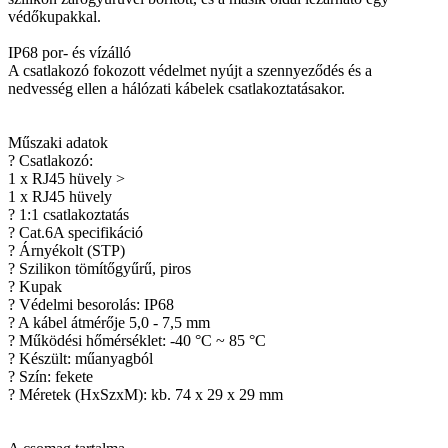
védőkupakkal.
IP68 por- és vízálló
A csatlakozó fokozott védelmet nyújt a szennyeződés és a
nedvesség ellen a hálózati kábelek csatlakoztatásakor.
Műszaki adatok
? Csatlakozó:
1 x RJ45 hüvely >
1 x RJ45 hüvely
? 1:1 csatlakoztatás
? Cat.6A specifikáció
? Árnyékolt (STP)
? Szilikon tömítőgyűrű, piros
? Kupak
? Védelmi besorolás: IP68
? A kábel átmérője 5,0 - 7,5 mm
? Működési hőmérséklet: -40 °C ~ 85 °C
? Készült: műanyagból
? Szín: fekete
? Méretek (HxSzxM): kb. 74 x 29 x 29 mm