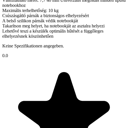
Változtatható méret: 7,7 40 mm Univerzális megoldás minden típusú
notebookhoz
Maximális terhelhetőség: 10 kg
Csúszásgátló párnák a biztonságos elhelyezésért
A belső szilikon párnák védik notebookját
Takarítson meg helyet, ha notebookját az asztalra helyezi
Lehetővé teszi a készülék optimális hűtését a függőleges
elhelyezésnek köszönhetően
Keine Spezifikationen angegeben.
0.0