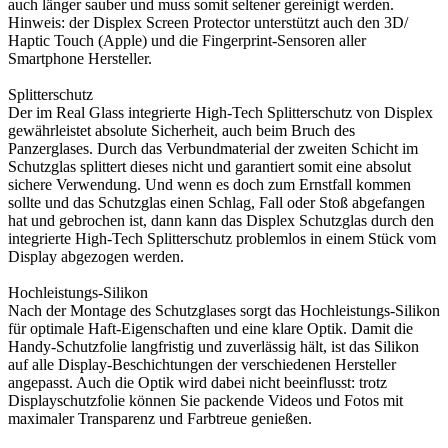
auch länger sauber und muss somit seltener gereinigt werden.
Hinweis: der Displex Screen Protector unterstützt auch den 3D/
Haptic Touch (Apple) und die Fingerprint-Sensoren aller
Smartphone Hersteller.
Splitterschutz
Der im Real Glass integrierte High-Tech Splitterschutz von Displex
gewährleistet absolute Sicherheit, auch beim Bruch des
Panzerglases. Durch das Verbundmaterial der zweiten Schicht im
Schutzglas splittert dieses nicht und garantiert somit eine absolut
sichere Verwendung. Und wenn es doch zum Ernstfall kommen
sollte und das Schutzglas einen Schlag, Fall oder Stoß abgefangen
hat und gebrochen ist, dann kann das Displex Schutzglas durch den
integrierte High-Tech Splitterschutz problemlos in einem Stück vom
Display abgezogen werden.
Hochleistungs-Silikon
Nach der Montage des Schutzglases sorgt das Hochleistungs-Silikon
für optimale Haft-Eigenschaften und eine klare Optik. Damit die
Handy-Schutzfolie langfristig und zuverlässig hält, ist das Silikon
auf alle Display-Beschichtungen der verschiedenen Hersteller
angepasst. Auch die Optik wird dabei nicht beeinflusst: trotz
Displayschutzfolie können Sie packende Videos und Fotos mit
maximaler Transparenz und Farbtreue genießen.