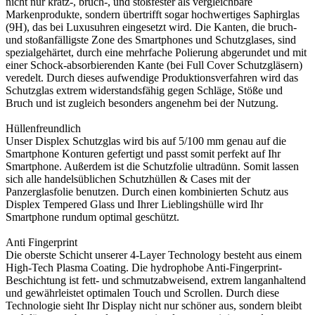
nicht nur kratz-, bruch-, und stoßfester als vergleichbare
Markenprodukte, sondern übertrifft sogar hochwertiges Saphirglas
(9H), das bei Luxusuhren eingesetzt wird. Die Kanten, die bruch-
und stoßanfälligste Zone des Smartphones und Schutzglases, sind
spezialgehärtet, durch eine mehrfache Polierung abgerundet und mit
einer Schock-absorbierenden Kante (bei Full Cover Schutzgläsern)
veredelt. Durch dieses aufwendige Produktionsverfahren wird das
Schutzglas extrem widerstandsfähig gegen Schläge, Stöße und
Bruch und ist zugleich besonders angenehm bei der Nutzung.
Hüllenfreundlich
Unser Displex Schutzglas wird bis auf 5/100 mm genau auf die
Smartphone Konturen gefertigt und passt somit perfekt auf Ihr
Smartphone. Außerdem ist die Schutzfolie ultradünn. Somit lassen
sich alle handelsüblichen Schutzhüllen & Cases mit der
Panzerglasfolie benutzen. Durch einen kombinierten Schutz aus
Displex Tempered Glass und Ihrer Lieblingshülle wird Ihr
Smartphone rundum optimal geschützt.
Anti Fingerprint
Die oberste Schicht unserer 4-Layer Technology besteht aus einem
High-Tech Plasma Coating. Die hydrophobe Anti-Fingerprint-
Beschichtung ist fett- und schmutzabweisend, extrem langanhaltend
und gewährleistet optimalen Touch und Scrollen. Durch diese
Technologie sieht Ihr Display nicht nur schöner aus, sondern bleibt