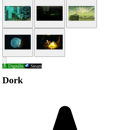
Digitális
Steam
Dork