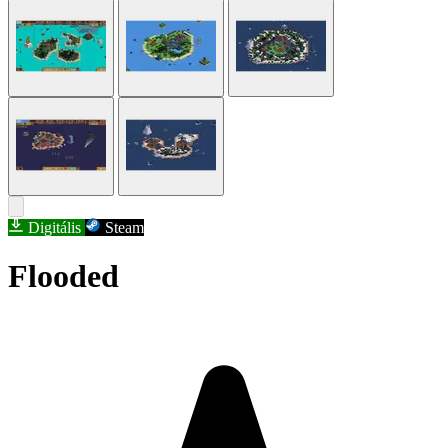
Digitális
Steam
Flooded