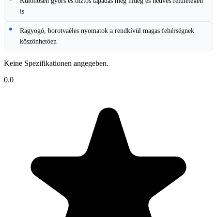
Különösen gyors és biztos tapadás még hideg és nedves felületeken
is
Ragyogó, borotvaéles nyomatok a rendkívül magas fehérségnek
köszönhetően
Keine Spezifikationen angegeben.
0.0