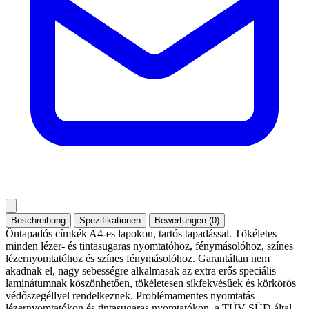
Beschreibung
Spezifikationen
Bewertungen (0)
Öntapadós címkék A4-es lapokon, tartós tapadással. Tökéletes
minden lézer- és tintasugaras nyomtatóhoz, fénymásolóhoz, színes
lézernyomtatóhoz és színes fénymásolóhoz. Garantáltan nem
akadnak el, nagy sebességre alkalmasak az extra erős speciális
laminátumnak köszönhetően, tökéletesen síkfekvésűek és körkörös
védőszegéllyel rendelkeznek. Problémamentes nyomtatás
lézernyomtatókon és tintasugaras nyomtatókon, a TÜV SÜD által