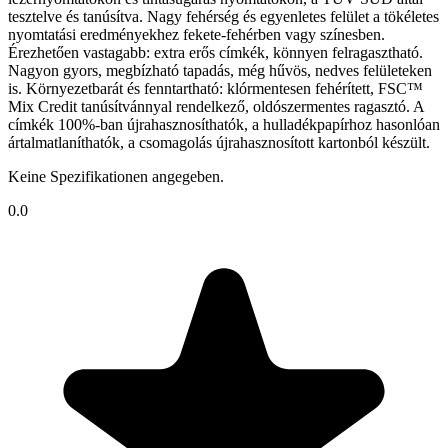
tesztelve és tanúsítva. Nagy fehérség és egyenletes felület a tökéletes
nyomtatási eredményekhez fekete-fehérben vagy színesben.
Érezhetően vastagabb: extra erős címkék, könnyen felragasztható.
Nagyon gyors, megbízható tapadás, még hűvös, nedves felületeken
is. Környezetbarát és fenntartható: klórmentesen fehérített, FSC™
Mix Credit tanúsítvánnyal rendelkező, oldószermentes ragasztó. A
címkék 100%-ban újrahasznosíthatók, a hulladékpapírhoz hasonlóan
ártalmatlaníthatók, a csomagolás újrahasznosított kartonból készült.
Keine Spezifikationen angegeben.
0.0