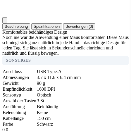
Beschreibung
Spezifikationen
Bewertungen (0)
Komfortables beidhändiges Design
Noch nie war die Anwendung einer Maus komfortabler. Diese Maus
schmiegt sich ganz natürlich in jede Hand – das richtige Design für
jeden Tag. Sie lässt sich in Sekundenschnelle einrichten und
natürlich und flüssig bewegen.
SONSTIGES
Anschluss
USB Type-A
Abmessungen
3.7 x 11.6 x 6.4 cm mm
Gewicht
90 g
Empfindlichkeit
1600 DPI
Sensortyp
Optisch
Anzahl der Tasten
3 St.
Ausführung
Beidhändig
Beleuchtung
Keine
Kabellänge
150 cm
Farbe
Schwarz
0.0