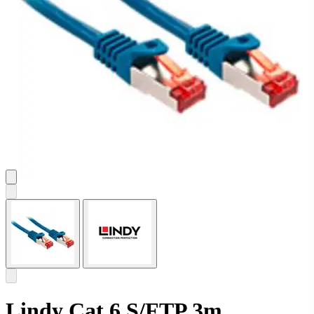
Lindy Cat.6 S/FTP 3m