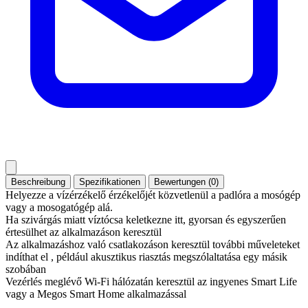
Beschreibung
Spezifikationen
Bewertungen (0)
Helyezze a vízérzékelő érzékelőjét közvetlenül a padlóra a mosógép
vagy a mosogatógép alá.
Ha szivárgás miatt víztócsa keletkezne itt, gyorsan és egyszerűen
értesülhet az alkalmazáson keresztül
Az alkalmazáshoz való csatlakozáson keresztül további műveleteket
indíthat el , például akusztikus riasztás megszólaltatása egy másik
szobában
Vezérlés meglévő Wi-Fi hálózatán keresztül az ingyenes Smart Life
vagy a Megos Smart Home alkalmazással