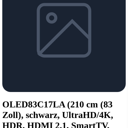
OLED83C17LA (210 cm (83
Zoll), schwarz, UltraHD/4K,
HDR, HDMI 2.1, SmartTV,