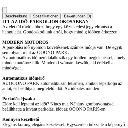
Beschreibung
Spezifikationen
Bewertungen (0)
ITT AZ IDŐ. PARKOLJON OKOSABBAN
Az élet túl rövid ahhoz, hogy egy közlekedési jegy elrontsa a
hangulatát. Gondoskodjunk arról, hogy mindig időben érkezzen.
MODERN MOTOROS
A parkolási idő nyomon követésének számos módja van. De egyik
sem olyan, mint az OOONO PARK.
Az automatikus időmérő találkozik egy időtlen megjelenéssel, amely
minden autóhoz illik. Mindenki számára készült, aki értékeli a
minőséget.
Automatikus időmérő
Az OOONO PARK automatikusan felismeri, amikor leparkolja az
autót, és beállítja a megfelelő időt. Az időzités minden!
Parkolás éjszaka
Előre kell léptetni az időt? Nincs mit. Néhány gombnyomással
beállíthatja a kívánt parkolási időt az OOONO PARK-on.
Könnyen kezelhető
Elegáns korong elegáns kezeléssel. Egyszerűen húzza le a képernyő