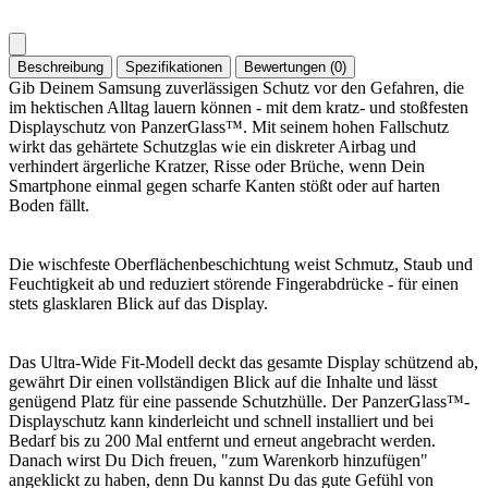
Beschreibung
Spezifikationen
Bewertungen (0)
Gib Deinem Samsung zuverlässigen Schutz vor den Gefahren, die
im hektischen Alltag lauern können - mit dem kratz- und stoßfesten
Displayschutz von PanzerGlass™. Mit seinem hohen Fallschutz
wirkt das gehärtete Schutzglas wie ein diskreter Airbag und
verhindert ärgerliche Kratzer, Risse oder Brüche, wenn Dein
Smartphone einmal gegen scharfe Kanten stößt oder auf harten
Boden fällt.
Die wischfeste Oberflächenbeschichtung weist Schmutz, Staub und
Feuchtigkeit ab und reduziert störende Fingerabdrücke - für einen
stets glasklaren Blick auf das Display.
Das Ultra-Wide Fit-Modell deckt das gesamte Display schützend ab,
gewährt Dir einen vollständigen Blick auf die Inhalte und lässt
genügend Platz für eine passende Schutzhülle. Der PanzerGlass™-
Displayschutz kann kinderleicht und schnell installiert und bei
Bedarf bis zu 200 Mal entfernt und erneut angebracht werden.
Danach wirst Du Dich freuen, "zum Warenkorb hinzufügen"
angeklickt zu haben, denn Du kannst Du das gute Gefühl von