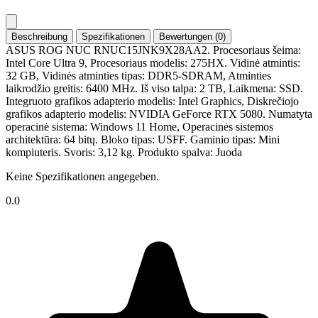
Beschreibung
Spezifikationen
Bewertungen (0)
ASUS ROG NUC RNUC15JNK9X28AA2. Procesoriaus šeima:
Intel Core Ultra 9, Procesoriaus modelis: 275HX. Vidinė atmintis:
32 GB, Vidinės atminties tipas: DDR5-SDRAM, Atminties
laikrodžio greitis: 6400 MHz. Iš viso talpa: 2 TB, Laikmena: SSD.
Integruoto grafikos adapterio modelis: Intel Graphics, Diskrečiojo
grafikos adapterio modelis: NVIDIA GeForce RTX 5080. Numatyta
operacinė sistema: Windows 11 Home, Operacinės sistemos
architektūra: 64 bitų. Bloko tipas: USFF. Gaminio tipas: Mini
kompiuteris. Svoris: 3,12 kg. Produkto spalva: Juoda
Keine Spezifikationen angegeben.
0.0