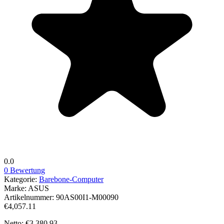
0.0
0 Bewertung
Kategorie:
Barebone-Computer
Marke:
ASUS
Artikelnummer:
90AS00I1-M00090
€4,057.11
Netto: €3,380.93