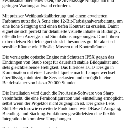
Festinstallationen entwickelt, die zuverlässige Bildqualität und
geringen Wartungsaufwand erfordern.
Mit präziser Weißpunktkalibrierung und einem erweiterten
Farbraum nutzt die A Serie eine 12-Bit-Farbsignalverarbeitung, um
eine hohe Sättigung und einen tiefen Kontrast zu erzielen. Damit
eignet sie sich perfekt für detaillierte visuelle Inhalte in Bildungs-,
öffentlichen Anzeige- und Simulationsumgebungen. Durch ihren
extrem leisen Betrieb eignet sie sich besonders gut für akustisch
sensible Räume wie Hörsäle, Museen und Kontrollräume.
Die versiegelte optische Engine mit Schutzart IP5X gegen das
Eindringen von Staub sorgt für dauerhaft stabile Bildqualität und
stets gleichbleibende Helligkeit. Das filterlose LCD-Design in
Kombination mit einer Laserlichtquelle macht Lampenwechsel
überflüssig, minimiert die Servicekosten und ermöglicht eine
Betriebsdauer von bis zu 20.000 Stunden.
Die Installation wird durch die Pro Assist-Software von Sharp
vereinfacht, die eine Fernkonfiguration und -einstellung ermöglicht,
selbst wenn der Projektor nicht zugänglich ist. Der große Lens-
Shift-Bereich sowie erweiterte Funktionen wie DBaseT-Ausgang,
Blending- und Stacking-Funktionen gewährleisten eine flexible
Integration in komplexe Umgebungen.