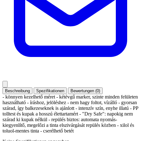
Beschreibung
Spezifikationen
Bewertungen (0)
- könnyen kezelhető méret - kétévgű marker, szinte minden felületen
használható - íráshoz, jelöléshez - nem hagy foltot, vízálló - gyorsan
szárad, így balkezeseknek is ajánlott - intenzív szín, enyhe illatú - PP
tolltest és kupak a hosszú élettartamért - "Dry Safe": napokig nem
szárad ki kupak nélkül - repülés biztos: automata nyomás-
kiegyenlítő, megelőzi a tinta elszivárgását repülés közben - xilol és
toluol-mentes tinta - cserélhető betét