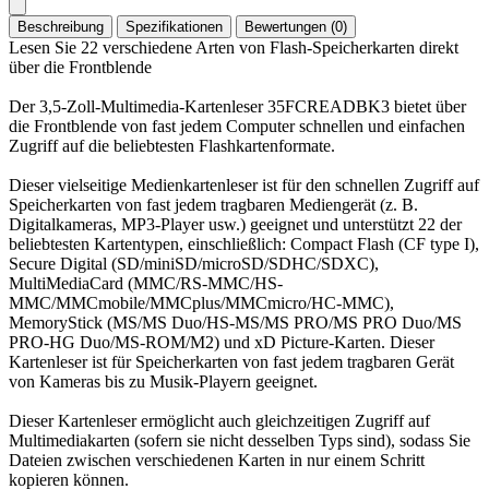
Beschreibung
Spezifikationen
Bewertungen (0)
Lesen Sie 22 verschiedene Arten von Flash-Speicherkarten direkt
über die Frontblende
Der 3,5-Zoll-Multimedia-Kartenleser 35FCREADBK3 bietet über
die Frontblende von fast jedem Computer schnellen und einfachen
Zugriff auf die beliebtesten Flashkartenformate.
Dieser vielseitige Medienkartenleser ist für den schnellen Zugriff auf
Speicherkarten von fast jedem tragbaren Mediengerät (z. B.
Digitalkameras, MP3-Player usw.) geeignet und unterstützt 22 der
beliebtesten Kartentypen, einschließlich: Compact Flash (CF type I),
Secure Digital (SD/miniSD/microSD/SDHC/SDXC),
MultiMediaCard (MMC/RS-MMC/HS-
MMC/MMCmobile/MMCplus/MMCmicro/HC-MMC),
MemoryStick (MS/MS Duo/HS-MS/MS PRO/MS PRO Duo/MS
PRO-HG Duo/MS-ROM/M2) und xD Picture-Karten. Dieser
Kartenleser ist für Speicherkarten von fast jedem tragbaren Gerät
von Kameras bis zu Musik-Playern geeignet.
Dieser Kartenleser ermöglicht auch gleichzeitigen Zugriff auf
Multimediakarten (sofern sie nicht desselben Typs sind), sodass Sie
Dateien zwischen verschiedenen Karten in nur einem Schritt
kopieren können.