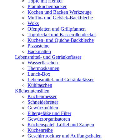
Töpfe mit Henkel
Pfannkuchenbäcker
Kochen und Backen Werkzeuge
Muffin- und Gebäck-Backbleche
Woks
Ofenplatten und Grillpfannen
Topfdeckel und Kasserollendeckel
Kuchen- und Quiche-Backbleche
Pizzasteine
Backmatten
Lebensmittel- und Getränkefässer
Wasserflaschen
Thermoskannen
Lunch-Box
Lebensmittel- und Getränkefässer
Kühltaschen
Küchenutensilien
Küchenmesser
Schneidebretter
Gewürzmühlen
Filtergefäße und Filter
Gewürzorganisatoren
Küchenspatel, Löffel und Zangen
Küchenreibe
Geschirrtrockner und Auffangschalen