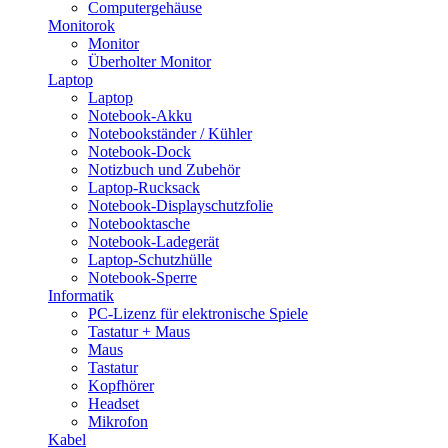
Computergehäuse
Monitorok
Monitor
Überholter Monitor
Laptop
Laptop
Notebook-Akku
Notebookständer / Kühler
Notebook-Dock
Notizbuch und Zubehör
Laptop-Rucksack
Notebook-Displayschutzfolie
Notebooktasche
Notebook-Ladegerät
Laptop-Schutzhülle
Notebook-Sperre
Informatik
PC-Lizenz für elektronische Spiele
Tastatur + Maus
Maus
Tastatur
Kopfhörer
Headset
Mikrofon
Kabel