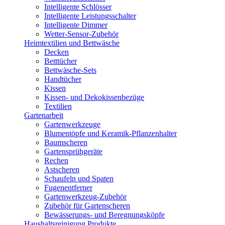
Intelligente Schlösser
Intelligente Leistungsschalter
Intelligente Dimmer
Wetter-Sensor-Zubehör
Heimtextilien und Bettwäsche
Decken
Betttücher
Bettwäsche-Sets
Handtücher
Kissen
Kissen- und Dekokissenbezüge
Textilien
Gartenarbeit
Gartenwerkzeuge
Blumentöpfe und Keramik-Pflanzenhalter
Baumscheren
Gartensprühgeräte
Rechen
Astscheren
Schaufeln und Spaten
Fugenentferner
Gartenwerkzeug-Zubehör
Zubehör für Gartenscheren
Bewässerungs- und Beregnungsköpfe
Haushaltsreinigung Produkte