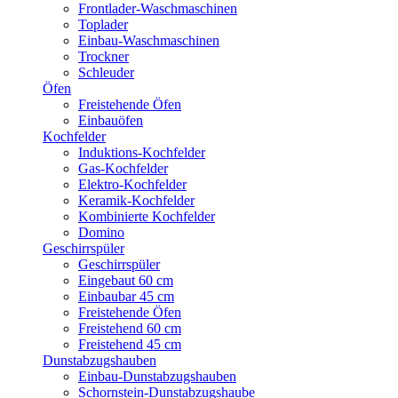
Frontlader-Waschmaschinen
Toplader
Einbau-Waschmaschinen
Trockner
Schleuder
Öfen
Freistehende Öfen
Einbauöfen
Kochfelder
Induktions-Kochfelder
Gas-Kochfelder
Elektro-Kochfelder
Keramik-Kochfelder
Kombinierte Kochfelder
Domino
Geschirrspüler
Geschirrspüler
Eingebaut 60 cm
Einbaubar 45 cm
Freistehende Öfen
Freistehend 60 cm
Freistehend 45 cm
Dunstabzugshauben
Einbau-Dunstabzugshauben
Schornstein-Dunstabzugshaube