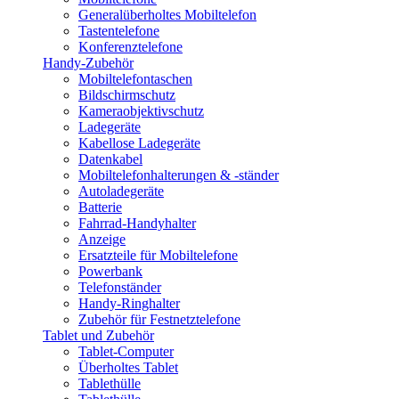
Generalüberholtes Mobiltelefon
Tastentelefone
Konferenztelefone
Handy-Zubehör
Mobiltelefontaschen
Bildschirmschutz
Kameraobjektivschutz
Ladegeräte
Kabellose Ladegeräte
Datenkabel
Mobiltelefonhalterungen & -ständer
Autoladegeräte
Batterie
Fahrrad-Handyhalter
Anzeige
Ersatzteile für Mobiltelefone
Powerbank
Telefonständer
Handy-Ringhalter
Zubehör für Festnetztelefone
Tablet und Zubehör
Tablet-Computer
Überholtes Tablet
Tablethülle