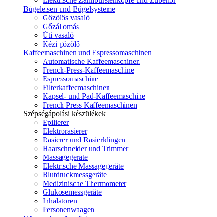
Elektrische Zahnbürstenköpfe und Zubehör
Bügeleisen und Bügelsysteme
Gőzölős vasaló
Gőzállomás
Úti vasaló
Kézi gözölő
Kaffeemaschinen und Espressomaschinen
Automatische Kaffeemaschinen
French-Press-Kaffeemaschine
Espressomaschine
Filterkaffeemaschinen
Kapsel- und Pad-Kaffeemaschine
French Press Kaffeemaschinen
Szépségápolási készülékek
Epilierer
Elektrorasierer
Rasierer und Rasierklingen
Haarschneider und Trimmer
Massagegeräte
Elektrische Massagegeräte
Blutdruckmessgeräte
Medizinische Thermometer
Glukosemessgeräte
Inhalatoren
Personenwaagen