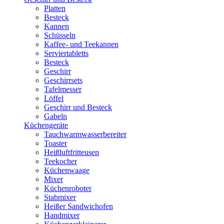
Platten
Besteck
Kannen
Schüsseln
Kaffee- und Teekannen
Serviertabletts
Besteck
Geschirr
Geschirrsets
Tafelmesser
Löffel
Geschirr und Besteck
Gabeln
Küchengeräte
Tauchwarmwasserbereiter
Toaster
Heißluftfritteusen
Teekocher
Küchenwaage
Mixer
Küchenroboter
Stabmixer
Heißer Sandwichofen
Handmixer