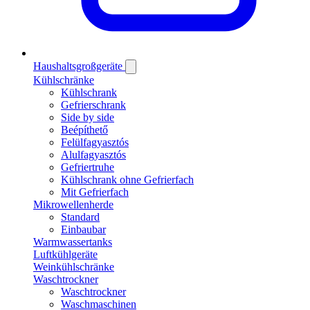
Haushaltsgroßgeräte
Kühlschränke
Kühlschrank
Gefrierschrank
Side by side
Beépíthető
Felülfagyasztós
Alulfagyasztós
Gefriertruhe
Kühlschrank ohne Gefrierfach
Mit Gefrierfach
Mikrowellenherde
Standard
Einbaubar
Warmwassertanks
Luftkühlgeräte
Weinkühlschränke
Waschtrockner
Waschtrockner
Waschmaschinen