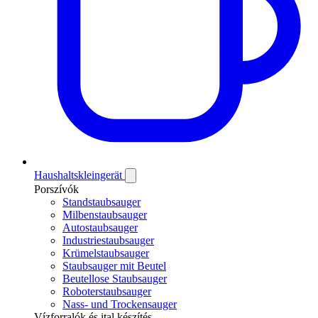
Haushaltskleingerät
Porszívók
Standstaubsauger
Milbenstaubsauger
Autostaubsauger
Industriestaubsauger
Krümelstaubsauger
Staubsauger mit Beutel
Beutellose Staubsauger
Roboterstaubsauger
Nass- und Trockensauger
Vízforralók és ital készítés