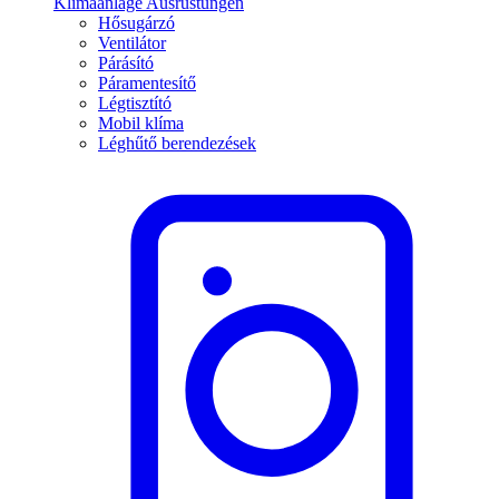
Klimaanlage Ausrüstungen
Hősugárzó
Ventilátor
Párásító
Páramentesítő
Légtisztító
Mobil klíma
Léghűtő berendezések