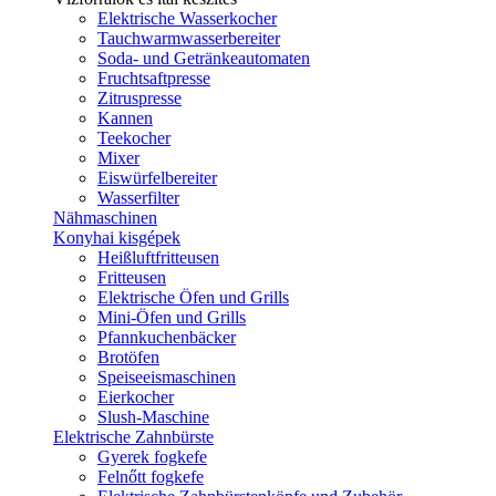
Elektrische Wasserkocher
Tauchwarmwasserbereiter
Soda- und Getränkeautomaten
Fruchtsaftpresse
Zitruspresse
Kannen
Teekocher
Mixer
Eiswürfelbereiter
Wasserfilter
Nähmaschinen
Konyhai kisgépek
Heißluftfritteusen
Fritteusen
Elektrische Öfen und Grills
Mini-Öfen und Grills
Pfannkuchenbäcker
Brotöfen
Speiseeismaschinen
Eierkocher
Slush-Maschine
Elektrische Zahnbürste
Gyerek fogkefe
Felnőtt fogkefe