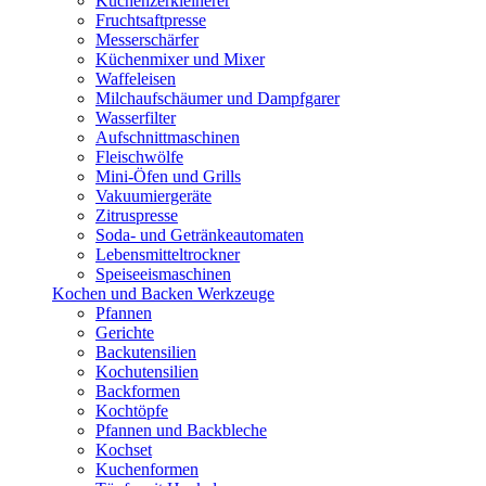
Küchenzerkleinerer
Fruchtsaftpresse
Messerschärfer
Küchenmixer und Mixer
Waffeleisen
Milchaufschäumer und Dampfgarer
Wasserfilter
Aufschnittmaschinen
Fleischwölfe
Mini-Öfen und Grills
Vakuumiergeräte
Zitruspresse
Soda- und Getränkeautomaten
Lebensmitteltrockner
Speiseeismaschinen
Kochen und Backen Werkzeuge
Pfannen
Gerichte
Backutensilien
Kochutensilien
Backformen
Kochtöpfe
Pfannen und Backbleche
Kochset
Kuchenformen