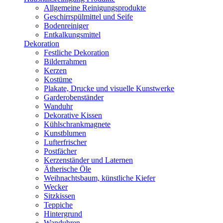
Allgemeine Reinigungsprodukte
Geschirrspülmittel und Seife
Bodenreiniger
Entkalkungsmittel
Dekoration
Festliche Dekoration
Bilderrahmen
Kerzen
Kostüme
Plakate, Drucke und visuelle Kunstwerke
Garderobenständer
Wanduhr
Dekorative Kissen
Kühlschrankmagnete
Kunstblumen
Lufterfrischer
Postfächer
Kerzenständer und Laternen
Ätherische Öle
Weihnachtsbaum, künstliche Kiefer
Wecker
Sitzkissen
Teppiche
Hintergrund
Wanduhren